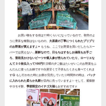
お買い物をする頃は11時くらいになっているので、朝市のよ
うに豊富な種類はないものの、
大原産の丁寧につくられたプリプリ
のお野菜が買えます
よ✴ もうね、ここでお野菜を買いだしたらスー
パーでは買えない…
新鮮なので、日もちはするしお値段もお手ご
ろ、普段見かけないビーツや紫人参が売られていたり、ローリエな
んて３０枚位入って100円!!
日曜の夕ご飯はたいがいこのお野菜をふ
んだんに使ったお鍋です🍲白菜甘くて子供もたくさん食べてくれま
す😋 もし行かれた時にお餅が完売していたり時間外の時は、
パック
に入れられた柔らか丸餅
が店内に売っていますよ✨ そして、紫蘇餅
やヨモギ餅、
季節限定のイチゴ大福
もおすすめです♬