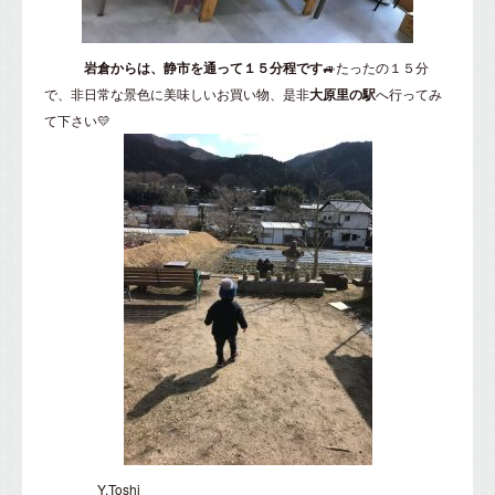
岩倉からは、静市を通って１５分程です
🚙たったの１５分
で、非日常な景色に美味しいお買い物、是非
大原里の駅
へ行ってみ
て下さい💛
Y.Toshi