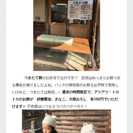
つきたて餅
がお目当てなのです♡ 近頃はめっきりお餅つき
も機会が減りましたよね。パックの個包装のお餅もお手軽で美味し
いけれど、つきたては格別…✨
週末の時間限定で、アツアツ・トロ
トロのお餅が 砂糖醤油、きなこ、大根おろし 各100円でいただ
けます♬
子供達はいつも２つパクパクぺろり！