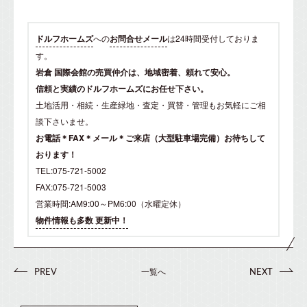
ドルフホームズ
への
お問合せメール
は24時間受付しておりま
す。
岩倉 国際会館の売買仲介は、地域密着、頼れて安心。
信頼と実績のドルフホームズにお任せ下さい。
土地活用・相続・生産緑地・査定・買替・管理もお気軽にご相
談下さいませ。
お電話＊FAX＊メール＊ご来店（大型駐車場完備）お待ちして
おります！
TEL:075-721-5002
FAX:075-721-5003
営業時間:AM9:00～PM6:00（水曜定休）
物件情報も多数 更新中！
一覧へ
PREV
NEXT