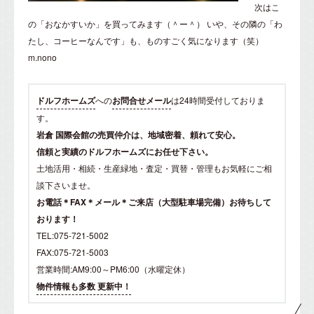
次はこ
の「おなかすいか」を買ってみます（＾ー＾） いや、その隣の「わ
たし、コーヒーなんです」も、ものすごく気になります（笑）
m.nono
ドルフホームズ
への
お問合せメール
は24時間受付しておりま
す。
岩倉 国際会館の売買仲介は、地域密着、頼れて安心。
信頼と実績のドルフホームズにお任せ下さい。
土地活用・相続・生産緑地・査定・買替・管理もお気軽にご相
談下さいませ。
お電話＊FAX＊メール＊ご来店（大型駐車場完備）お待ちして
おります！
TEL:075-721-5002
FAX:075-721-5003
営業時間:AM9:00～PM6:00（水曜定休）
物件情報も多数 更新中！