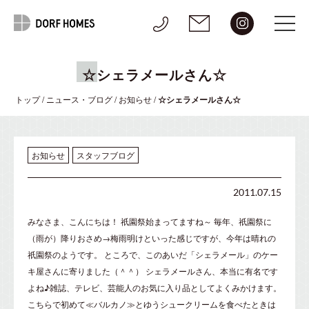
☆シェラメールさん☆
トップ
/
ニュース・ブログ
/
お知らせ
/
☆シェラメールさん☆
お知らせ
スタッフブログ
2011.07.15
みなさま、こんにちは！ 祇園祭始まってますね～ 毎年、祇園祭に
（雨が）降りおさめ→梅雨明けといった感じですが、今年は晴れの
祇園祭のようです。 ところで、このあいだ「シェラメール」のケー
キ屋さんに寄りました（＾＾） シェラメールさん、本当に有名です
よね♪雑誌、テレビ、芸能人のお気に入り品としてよくみかけます。
こちらで初めて≪バルカノ≫とゆうシュークリームを食べたときは