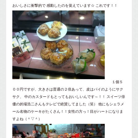
おいしさに衝撃的で 感動したのを覚えています☆ これです！！
１個５
００円ですが、大きさは普通の２倍あって、皮はパイのようにサク
サク、 中のカスタードもとってもおいしいんです～！！ スイーツ俳
優の的場浩二さんもテレビで絶賛してました（笑） 他にもシェラメ
ール名物のケーキがたくさん！！女性の方っ！目がハートになりま
すよね（＾▽＾）