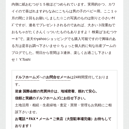
内側に紙おむつが１５枚ほどつめられています。実用的かつ、カワ
イイので喜ばれます♪ちなみにこちらは男の子のベビー用。ここ１ヶ
月の間に２回もお願いしました☆この写真のものは割りと小さいｻｲ
ｽﾞですが、連名でプレゼントされるのであれば、大きい３段重ねで
おもちゃがたくさんくっついたものもありますよ！ 検索は“おむつケ
ーキ”で。楽天やyahooショッピングでも購入可能ですので興味のあ
る方は是非お調べ下さいませ☆ ちょっと個人的に旬な出産ブームの
ブログでした。明日から世間は３連休、楽しくお過ごし下さいま
せ！ Y.Toshi
ドルフホームズ
への
お問合せメール
は24時間受付しておりま
す。
岩倉 国際会館の売買仲介は、地域密着、頼れて安心。
信頼と実績のドルフホームズにお任せ下さい。
土地活用・相続・生産緑地・査定・買替・管理もお気軽にご相
談下さいませ。
お電話＊FAX＊メール＊ご来店（大型駐車場完備）お待ちして
おります！