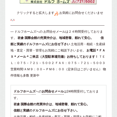
クリックすると拡大します
お気軽にお問合せくださいませ
——————————————————————————————
—
ドルフホームズ
への
お問合せメール
は２４時間受付しておりま
す。
岩倉
国際会館の売買仲介は、地域密着、頼れて安心。
信
頼と実績のドルフホームズにお任せ下さい
土地活用・相続・生産緑
地・査定・買替・管理もお気軽にご相談下さいませ。
お電話＊ＦＡ
Ｘ＊メール＊ご来店（大型駐車場完備）お待ちしております！
ＴＥ
Ｌ：０７５－７２１－５００２ ＦＡＸ：０７５－７２１－５００３
営業時間/ＡＭ９：００～ＰＭ６：００（定休日はございません）
物
件情報も多数 更新中
ドルフホームズ
への
お問合せメール
は24時間受付しておりま
す。
岩倉 国際会館の売買仲介は、地域密着、頼れて安心。
信頼と実績のドルフホームズにお任せ下さい。
土地活用・相続・生産緑地・査定・買替・管理もお気軽にご相