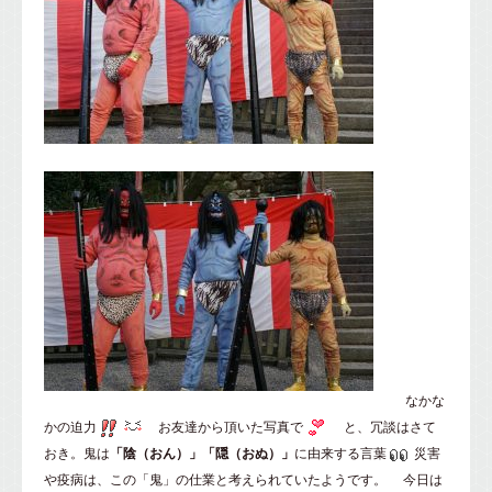
なかな
かの迫力
お友達から頂いた写真で
と、冗談はさて
おき。鬼は
「陰（おん）」「隠（おぬ）」
に由来する言葉
災害
や疫病は、この「鬼」の仕業と考えられていたようです。 今日は