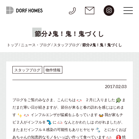
節分♪鬼！鬼！鬼づくし
トップ
/
ニュース・ブログ
/
スタッフブログ
/
節分♪鬼！鬼！鬼づくし
スタッフブログ
物件情報
2017.02.03
ブログをご覧のみなさま、こんにちは
２月に入りました
ま
だまだ寒い日が続きますが、節分が来ると春の訪れを感じはじめま
す
インフルエンザが猛威をふるっています
我が家もチ
ビ２人がインフルＢ
に
なんとかわたしは のがれましたが、
またまだインフルＡ感染の可能性もありヒヤヒヤ
とにかくおば
あちゃんの知恵的なモノをいっぱい作って食べています
焼