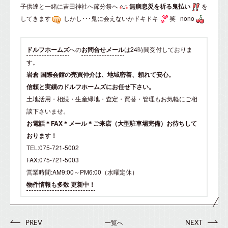
子供達と一緒に
吉田神社
へ節分祭へ
無病息災を祈る鬼払い
を
してきます
しかし･･･鬼に会えないかドキドキ
笑 nono
ドルフホームズ
への
お問合せメール
は24時間受付しておりま
す。
岩倉 国際会館の売買仲介は、地域密着、頼れて安心。
信頼と実績のドルフホームズにお任せ下さい。
土地活用・相続・生産緑地・査定・買替・管理もお気軽にご相
談下さいませ。
お電話＊FAX＊メール＊ご来店（大型駐車場完備）お待ちして
おります！
TEL:075-721-5002
FAX:075-721-5003
営業時間:AM9:00～PM6:00（水曜定休）
物件情報も多数 更新中！
一覧へ
PREV
NEXT