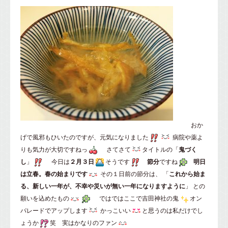
おか
げで風邪もひいたのですが、元気になりました
病院や薬よ
りも気力が大切ですねっ
さてさて
タイトルの「
鬼づく
し
」
今日は
２月３日
そうです
節分
ですね
明日
は立春。春の始まりです
その１日前の節分は、
「
これから始ま
る、新しい一年が、不幸や災いが無い一年になりますように
」
との
願いを込めたもの
ではではここで
吉田神社
の鬼
オン
パレードでアップします
かっこいい
と思うのは私だけでし
ょうか
笑 実はかなりのファン