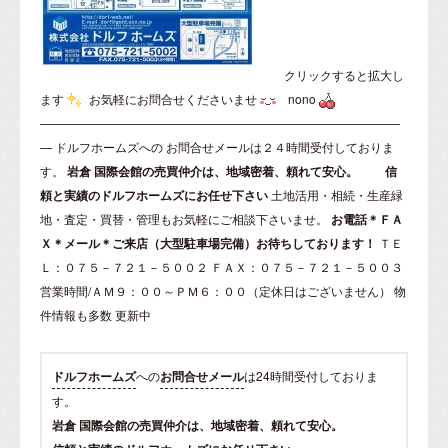
クリックすると拡大し
ます
お気軽にお問合せくださいませ
nono
——————————————————————————————
—
ドルフホームズ
への
お問合せメール
は２４時間受付しておりま
す。
岩倉
国際会館の売買仲介は、地域密着、頼れて安心。
信
頼と実績のドルフホームズにお任せ下さい
土地活用・相続・生産緑
地・査定・買替・管理もお気軽にご相談下さいませ。
お電話＊ＦＡ
Ｘ＊メール＊ご来店（大型駐車場完備）お待ちしております！
ＴＥ
Ｌ：０７５－７２１－５００２ ＦＡＸ：０７５－７２１－５００３
営業時間/ＡＭ９：００～ＰＭ６：００（定休日はございません）
物
件情報も多数 更新中
ドルフホームズ
への
お問合せメール
は24時間受付しておりま
す。
岩倉 国際会館の売買仲介は、地域密着、頼れて安心。