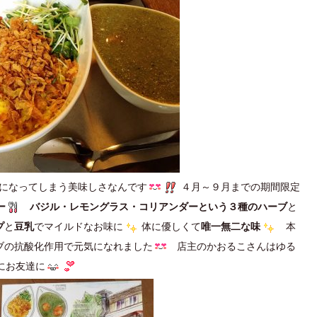
になってしまう美味しさなんです
４月～９月までの期間限定
ー
バジル・レモングラス・コリアンダーという３種のハーブ
と
プ
と
豆乳
でマイルドなお味に
体に優しくて
唯一無二な味
本
ブの抗酸化作用で元気になれました
店主のかおるこさんはゆる
にお友達に