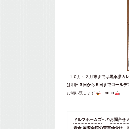
１０月～３月末までは
黒薬膳カ
は明日
３日から５日までゴールデ
お願い致します
nono
ドルフホームズ
への
お問合せ
岩倉 国際会館の売買仲介は、