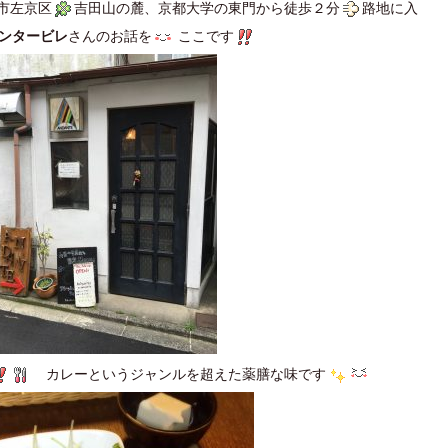
市左京区
吉田山の麓、京都大学の東門から徒歩２分
路地に入
カンタービレ
さんのお話を
ここです
カレーというジャンルを超えた薬膳な味です