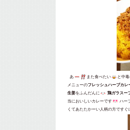
あ
また食べたい
と中毒
メニューの
フレッシュハーブカレ
生姜
をふんだんに
鶏ガラスー
当においしいカレーです
ハー
くてあたたかーい人柄の方ですぐ