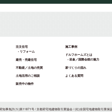
注文住宅
施工事例
リフォーム
ドルフホームズとは
岩倉／国際会館の魅力
建売・売建住宅
不動産／土地の売買
家づくりの流れ
土地活用のご相談
よくある質問
販売中の物件
府知事免許(５)第11871号
/
京都府宅地建物取引業協会
/
(社)全国宅地建物取引業保