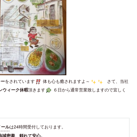
レー
をされています
体も心も癒されますよ～
さて、当社
ンウィーク休暇
頂きます
６日から通常営業致しますので宜しく
メール
は24時間受付しております。
地域密着、頼れて安心。