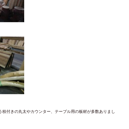
う枝付きの丸太やカウンター、テーブル用の板材が多数ありまし