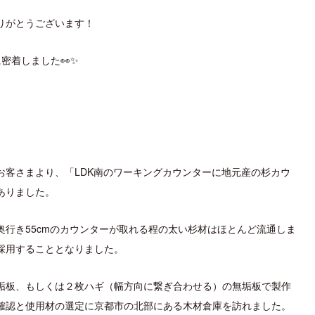
りがとうございます！
密着しました👀✨
お客さまより、「LDK南のワーキングカウンターに地元産の杉カウ
ありました。
奥行き55cmのカウンターが取れる程の太い杉材はほとんど流通しま
採用することとなりました。
垢板、もしくは２枚ハギ（幅方向に繋ぎ合わせる）の無垢板で製作
確認と使用材の選定に京都市の北部にある木材倉庫を訪れました。