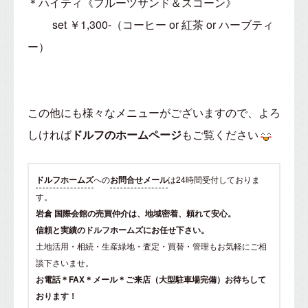
＊ハイティ《フルーツサンド＆スコーン》
set ￥1,300-（コーヒー or 紅茶 or ハーブティ
ー）
この他にも様々なメニューがございますので、よろ
しければ
ドルフのホームページ
もご覧ください
ドルフホームズ
への
お問合せメール
は24時間受付しておりま
す。
岩倉 国際会館の売買仲介は、地域密着、頼れて安心。
信頼と実績のドルフホームズにお任せ下さい。
土地活用・相続・生産緑地・査定・買替・管理もお気軽にご相
談下さいませ。
お電話＊FAX＊メール＊ご来店（大型駐車場完備）お待ちして
おります！