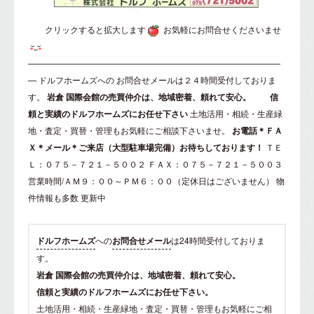
クリックすると拡大します
お気軽にお問合せくださいませ
——————————————————————————————
—
ドルフホームズ
への
お問合せメール
は２４時間受付しておりま
す。
岩倉
国際会館の売買仲介は、地域密着、頼れて安心。
信
頼と実績のドルフホームズにお任せ下さい
土地活用・相続・生産緑
地・査定・買替・管理もお気軽にご相談下さいませ。
お電話＊ＦＡ
Ｘ＊メール＊ご来店（大型駐車場完備）お待ちしております！
ＴＥ
Ｌ：０７５－７２１－５００２ ＦＡＸ：０７５－７２１－５００３
営業時間/ＡＭ９：００～ＰＭ６：００（定休日はございません）
物
件情報も多数 更新中
ドルフホームズ
への
お問合せメール
は24時間受付しておりま
す。
岩倉 国際会館の売買仲介は、地域密着、頼れて安心。
信頼と実績のドルフホームズにお任せ下さい。
土地活用・相続・生産緑地・査定・買替・管理もお気軽にご相