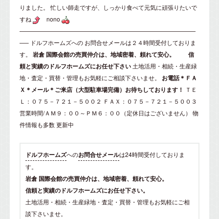
りました。 忙しい師走ですが、しっかり食べて元気に頑張りたいで
すね
nono
——————————————————————————————
—–
ドルフホームズ
への
お問合せメール
は２４時間受付しておりま
す。
岩倉
国際会館の売買仲介は、地域密着、頼れて安心。
信
頼と実績のドルフホームズにお任せ下さい
土地活用・相続・生産緑
地・査定・買替・管理もお気軽にご相談下さいませ。
お電話＊ＦＡ
Ｘ＊メール＊ご来店（大型駐車場完備）お待ちしております！
ＴＥ
Ｌ：０７５－７２１－５００２ ＦＡＸ：０７５－７２１－５００３
営業時間/ＡＭ９：００～ＰＭ６：００（定休日はございません）
物
件情報も多数 更新中
ドルフホームズ
への
お問合せメール
は24時間受付しておりま
す。
岩倉 国際会館の売買仲介は、地域密着、頼れて安心。
信頼と実績のドルフホームズにお任せ下さい。
土地活用・相続・生産緑地・査定・買替・管理もお気軽にご相
談下さいませ。