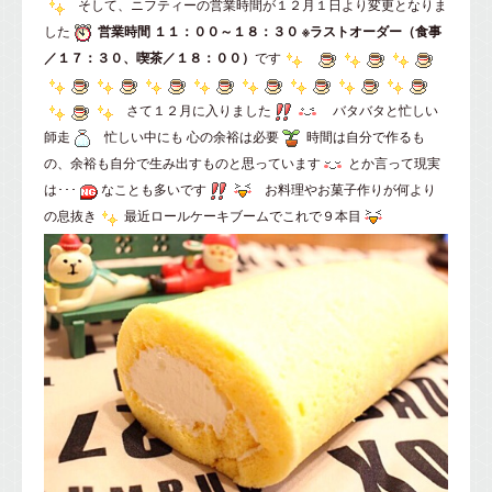
そして、
ニフティー
の営業時間が１２月１日より変更となりま
した
営業時間 １１：００～１８：３０
※ラストオーダー（食事
／１７：３０、喫茶／１８：００）
です
さて１２月に入りました
バタバタと忙しい
師走
忙しい中にも 心の余裕は必要
時間は自分で作るも
の、余裕も自分で生み出すものと思っています
とか言って現実
は･･･
なことも多いです
お料理やお菓子作りが何より
の息抜き
最近ロールケーキブームでこれで９本目