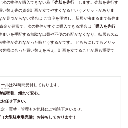
と次の物件が購入できない為「
売却を先行
」します。売却を先行す
買い替え先の資金計画が立てやすくなるというメリットがありま
なか見つからない場合は ご自宅を明渡し、新居が決まるまで仮住ま
己資金が豊富で、次の物件がすぐに購入できる場合は「
購入を先行
」
住まいを手配する無駄な出費や不便の心配がなくなり、転居もスム
有物件が売れなかった時どうするかです。 どちらにしてもメリッ
お客様に合った買い替えを考え、計画を立てることが最も重要で
メール
は24時間受付しております。
地域密着、頼れて安心。
にお任せ下さい。
査定・買替・管理もお気軽にご相談下さいませ。
店（大型駐車場完備）お待ちしております！