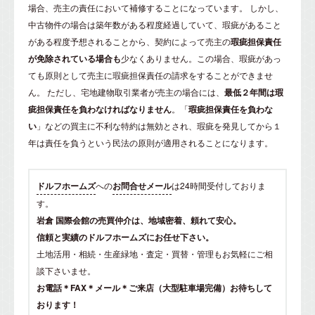
場合、売主の責任において補修することになっています。 しかし、
中古物件の場合は築年数がある程度経過していて、瑕疵があること
がある程度予想されることから、契約によって売主の
瑕疵担保責任
が免除されている場合も
少なくありません。この場合、瑕疵があっ
ても原則として売主に瑕疵担保責任の請求をすることができませ
ん。 ただし、宅地建物取引業者が売主の場合には、
最低２年間は瑕
疵担保責任を負わなければなりません
。「
瑕疵担保責任を負わな
い
」などの買主に不利な特約は無効とされ、瑕疵を発見してから１
年は責任を負うという民法の原則が適用されることになります。
ドルフホームズ
への
お問合せメール
は24時間受付しておりま
す。
岩倉 国際会館の売買仲介は、地域密着、頼れて安心。
信頼と実績のドルフホームズにお任せ下さい。
土地活用・相続・生産緑地・査定・買替・管理もお気軽にご相
談下さいませ。
お電話＊FAX＊メール＊ご来店（大型駐車場完備）お待ちして
おります！