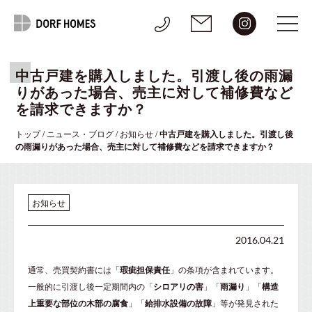
中古戸建を購入しました。引渡し後の雨漏
りがあった場合、売主に対して補修費など
を請求できますか？
トップ
/
ニュース・ブログ
/
お知らせ
/
中古戸建を購入しました。引渡し後
の雨漏りがあった場合、売主に対して補修費などを請求できますか？
お知らせ
2016.04.21
通常、売買契約書には「
瑕疵担保責任
」の条項が含まれています。
一般的に引渡し後一定期間内の「
シロアリの害
」「
雨漏り
」「
構造
上重要な部位の木部の腐食
」「
給排水設備の故障
」等が発見された