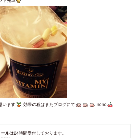
ント完成
思います
効果の程はまたブログにて
nono
メール
は24時間受付しております。