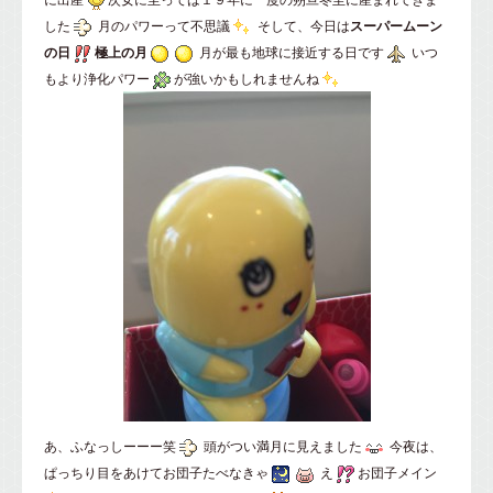
した
月のパワーって不思議
そして、今日は
スーパームーン
の日
極上の月
月が最も地球に接近する日です
いつ
もより浄化パワー
が強いかもしれませんね
あ、ふなっしーーー笑
頭がつい満月に見えました
今夜は、
ぱっちり目をあけてお団子たべなきゃ
え
お団子メイン