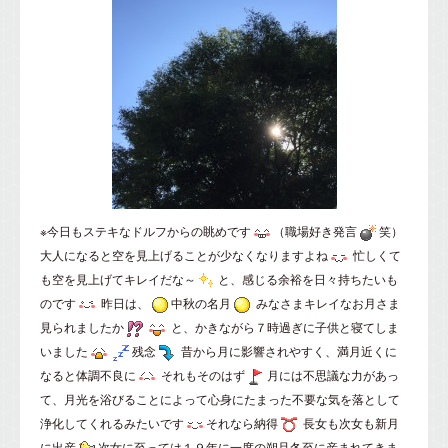
※今日もステキなドルフからの眺めです
（職場好き発言
笑）
大人になると空を見上げることが少なくなりますよね
忙しくて
も空を見上げてキレイだな～
と、感じる余裕を日々持ちたいも
のです
昨日は、
中秋の名月
みなさまキレイなお月さま
見られましたか
と、かきながら７時過ぎに子供と寝てしま
いました
残念
昔から月に影響されやすく、満月近くに
なると体調不良に
それもそのはず
月には不思議な力があっ
て、月光を浴びることによって心身にたまった不要な気を落として
浄化してくれるみたいです
それなら納得
長女も次女も新月
に出産
次女に至っては１９年に一度の朔旦冬至に産まれてきま