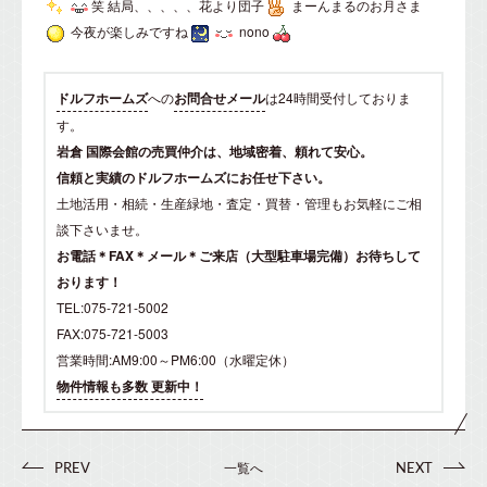
笑 結局、、、、、花より団子
まーんまるのお月さま
今夜が楽しみですね
nono
ドルフホームズ
への
お問合せメール
は24時間受付しておりま
す。
岩倉 国際会館の売買仲介は、地域密着、頼れて安心。
信頼と実績のドルフホームズにお任せ下さい。
土地活用・相続・生産緑地・査定・買替・管理もお気軽にご相
談下さいませ。
お電話＊FAX＊メール＊ご来店（大型駐車場完備）お待ちして
おります！
TEL:075-721-5002
FAX:075-721-5003
営業時間:AM9:00～PM6:00（水曜定休）
物件情報も多数 更新中！
一覧へ
PREV
NEXT