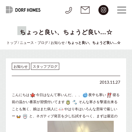
ちょっと良い、ちょうど良い…☆
トップ
/
ニュース・ブログ
/
お知らせ
/
ちょっと良い、ちょうど良い…☆
お知らせ
スタッフブログ
2013.11.27
こんにちは
今日はなんて寒いんだ、、、
夜中も寒い
寝る
前の温かい番茶が習慣付いてます
そんな寒さを撃退出来る
ことも無く、娘はまた病人に
やはり冬はいろんな意味で厳しい
ー
と、ネガティブ発言を少し払拭するべく、まずは最近の