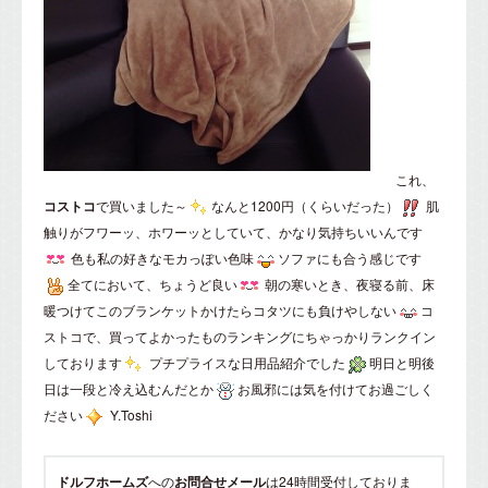
これ、
コストコ
で買いました～
なんと1200円（くらいだった）
肌
触りがフワーッ、ホワーッとしていて、かなり気持ちいいんです
色も私の好きなモカっぽい色味
ソファにも合う感じです
全てにおいて、ちょうど良い
朝の寒いとき、夜寝る前、床
暖つけてこのブランケットかけたらコタツにも負けやしない
コ
ストコで、買ってよかったものランキングにちゃっかりランクイン
しております
プチプライスな日用品紹介でした
明日と明後
日は一段と冷え込むんだとか
お風邪には気を付けてお過ごしく
ださい
Y.Toshi
ドルフホームズ
への
お問合せメール
は24時間受付しておりま