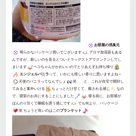
お部屋の消臭元
明らかなパッケージ買いでございます
アロマ加湿器もある
んですが、新しいのを見るとついドラッグストアでクンクンしてし
まいます
ペコちゃんがかわいいのでとりあえずお持ち帰り
エンジェルバニラ
って、いかにも怪しい香りに思いますよね～
天使のバニラってなんでしょ
笑 と、これが自宅で開封し
てみると案外いける
ちょっとだけ甘くて、癒される感じ
なの
で、寝室のお共にすることにしました
寝る前に、お部屋が
ほんのり甘くて睡眠を誘う感じです
でも何より、パッケージ
笑 ちょうど良いのはこの
ブランケット