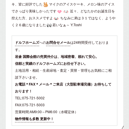
キ、皆に好評でした
マイクのアイスケーキ、メロン味のアイス
でさっぱり美味しかったです
近々、どなたかのお誕生日を
控えた方、おススメですよ
ちなみに弟は３１ではなく、ようや
く２６歳になりました
若いなぁ～ Y.Toshi
ドルフホームズ
への
お問合せメール
は24時間受付しておりま
す。
岩倉 国際会館の売買仲介は、地域密着、頼れて安心。
信頼と実績のドルフホームズにお任せ下さい。
土地活用・相続・生産緑地・査定・買替・管理もお気軽にご相
談下さいませ。
お電話＊FAX＊メール＊ご来店（大型駐車場完備）お待ちして
おります！
TEL:075-721-5002
FAX:075-721-5003
営業時間:AM9:00～PM6:00（水曜定休）
物件情報も多数 更新中！