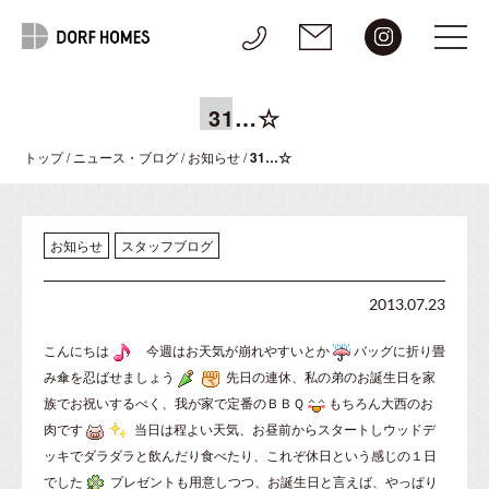
31…☆
トップ
/
ニュース・ブログ
/
お知らせ
/
31…☆
お知らせ
スタッフブログ
2013.07.23
こんにちは
今週はお天気が崩れやすいとか
バッグに折り畳
み傘を忍ばせましょう
先日の連休、私の弟のお誕生日を家
族でお祝いするべく、我が家で定番のＢＢＱ
もちろん大西のお
肉です
当日は程よい天気、お昼前からスタートしウッドデ
ッキでダラダラと飲んだり食べたり、これぞ休日という感じの１日
でした
プレゼントも用意しつつ、お誕生日と言えば、やっぱり