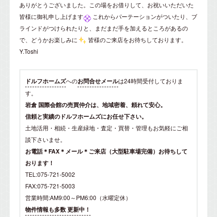
ありがとうございました。この場をお借りして、お祝いいただいた
皆様に御礼申し上げます
これからパーテーションがついたり、ブ
ラインドがつけられたりと、まだまだ手を加えるところがあるの
で、どうかお楽しみに
皆様のご来店をお待ちしております。
Y.Toshi
ドルフホームズ
への
お問合せメール
は24時間受付しておりま
す。
岩倉 国際会館の売買仲介は、地域密着、頼れて安心。
信頼と実績のドルフホームズにお任せ下さい。
土地活用・相続・生産緑地・査定・買替・管理もお気軽にご相
談下さいませ。
お電話＊FAX＊メール＊ご来店（大型駐車場完備）お待ちして
おります！
TEL:075-721-5002
FAX:075-721-5003
営業時間:AM9:00～PM6:00（水曜定休）
物件情報も多数 更新中！