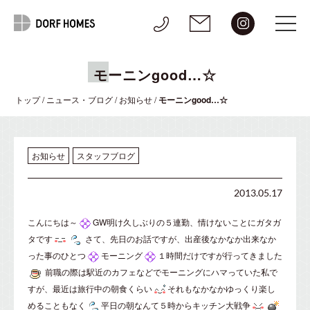
モーニンgood…☆
トップ
/
ニュース・ブログ
/
お知らせ
/
モーニンgood…☆
お知らせ
スタッフブログ
2013.05.17
こんにちは～
GW明け久しぶりの５連勤、情けないことにガタガ
タです
さて、先日のお話ですが、出産後なかなか出来なか
った事のひとつ
モーニング
１時間だけですが行ってきました
前職の際は駅近のカフェなどでモーニングにハマっていた私で
すが、最近は旅行中の朝食くらい
それもなかなかゆっくり楽し
めることもなく
平日の朝なんて５時からキッチン大戦争