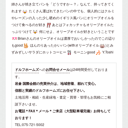
姉さんが焼き立てパンを「どうですか～？」なんて、持ってきてく
れます
たくさん運ばれてきたパンの中でも、個人的にはクルミ
やレーズンの入った少し硬めのイギリス風パンにオリーブオイルを
つけて食べるのが好き
あとはフォカッチャもオリーブオイルた
っぷりつけて
何にせよ、オリーブオイルが好きということです
Brianさんのオリーブオイルは濃厚でおいしかったのでこの辺り
もgood
ほんのりあったかいパン(withオリーブオイル
)とみ
ずみずしいサラダにホットコーヒー
モーニンgood
Y.Toshi
ドルフホームズ
への
お問合せメール
は24時間受付しておりま
す。
岩倉 国際会館の売買仲介は、地域密着、頼れて安心。
信頼と実績のドルフホームズにお任せ下さい。
土地活用・相続・生産緑地・査定・買替・管理もお気軽にご相
談下さいませ。
お電話＊FAX＊メール＊ご来店（大型駐車場完備）お待ちして
おります！
TEL:075-721-5002