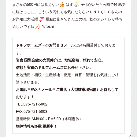
まさかの500円には見えない
はず
子供がいたら公園で砂遊び
に駆けっこに、こういう汚れても気にならないＵＮＩＱＬＯさんの
お洋服は大活躍
夏服に飽きてきたこの頃、秋のオシャレが待ち
遠しいですね
Y.Toshi
ドルフホームズ
への
お問合せメール
は24時間受付しておりま
す。
岩倉 国際会館の売買仲介は、地域密着、頼れて安心。
信頼と実績のドルフホームズにお任せ下さい。
土地活用・相続・生産緑地・査定・買替・管理もお気軽にご相
談下さいませ。
お電話＊FAX＊メール＊ご来店（大型駐車場完備）お待ちして
おります！
TEL:075-721-5002
FAX:075-721-5003
営業時間:AM9:00～PM6:00（水曜定休）
物件情報も多数 更新中！