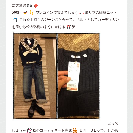
に大遭遇
500円
ワンコインで買えてしまう
縦リブの細身ニット
これを手持ちのジーンズと合せて、ベルトをしてカーディガン
を肩から松方弘樹のようにかける
笑
どうで
しょう～
秋のコーディネート完成
ＵＮＩＱＬＯで、しかも