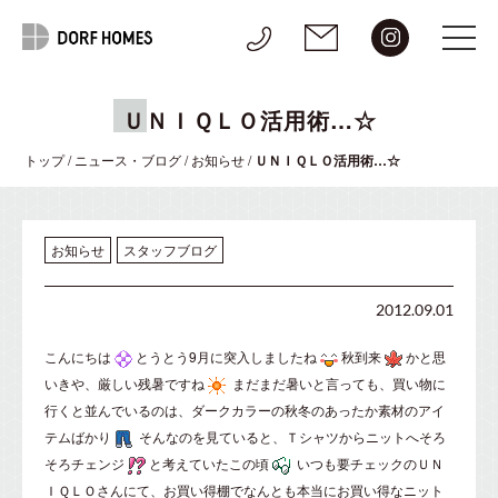
ＵＮＩＱＬＯ活用術…☆
トップ
/
ニュース・ブログ
/
お知らせ
/
ＵＮＩＱＬＯ活用術…☆
お知らせ
スタッフブログ
2012.09.01
こんにちは
とうとう9月に突入しましたね
秋到来
かと思
いきや、厳しい残暑ですね
まだまだ暑いと言っても、買い物に
行くと並んでいるのは、ダークカラーの秋冬のあったか素材のアイ
テムばかり
そんなのを見ていると、Ｔシャツからニットへそろ
そろチェンジ
と考えていたこの頃
いつも要チェックのＵＮ
ＩＱＬＯさんにて、お買い得棚でなんとも本当にお買い得なニット