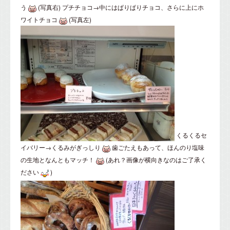
う
(写真右) プチチョコ→中にはぱりぱりチョコ、さらに上にホ
ワイトチョコ
(写真左)
くるくるセ
イバリー→くるみがぎっしり
歯ごたえもあって、ほんのり塩味
の生地となんともマッチ！
(あれ？画像が横向きなのはご了承く
ださい
)