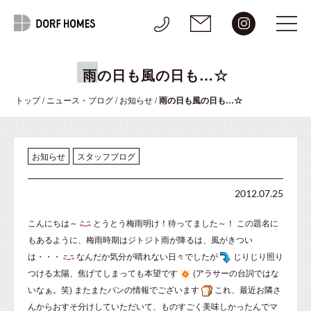
雨の日も風の日も…☆
トップ
/
ニュース・ブログ
/
お知らせ
/
雨の日も風の日も…☆
お知らせ
スタッフブログ
2012.07.25
こんにちは～
とうとう梅雨明け！待ってました～！ この題名に
もあるように、梅雨時期はジトジト雨が降るは、風がきつい
は・・・
なんだか気分が晴れない日々でしたが
じりじり照り
つける太陽、焦げてしまっても本望です
(アラサーの台詞ではな
いなぁ。笑) またまたパンの情報でございます
これ、最近お隣さ
んからおすそ分けしていただいて、ものすごく美味しかったんでマ