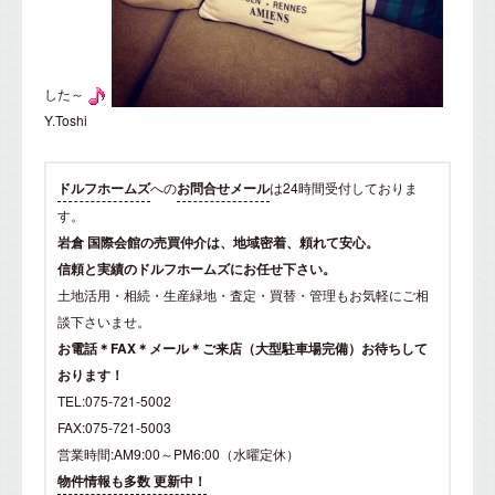
した～
Y.Toshi
ドルフホームズ
への
お問合せメール
は24時間受付しておりま
す。
岩倉 国際会館の売買仲介は、地域密着、頼れて安心。
信頼と実績のドルフホームズにお任せ下さい。
土地活用・相続・生産緑地・査定・買替・管理もお気軽にご相
談下さいませ。
お電話＊FAX＊メール＊ご来店（大型駐車場完備）お待ちして
おります！
TEL:075-721-5002
FAX:075-721-5003
営業時間:AM9:00～PM6:00（水曜定休）
物件情報も多数 更新中！