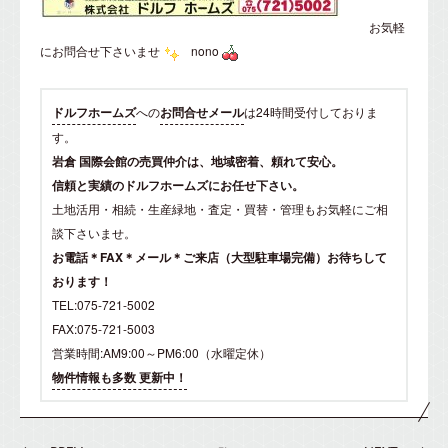
お気軽
にお問合せ下さいませ
nono
ドルフホームズ
への
お問合せメール
は24時間受付しておりま
す。
岩倉 国際会館の売買仲介は、地域密着、頼れて安心。
信頼と実績のドルフホームズにお任せ下さい。
土地活用・相続・生産緑地・査定・買替・管理もお気軽にご相
談下さいませ。
お電話＊FAX＊メール＊ご来店（大型駐車場完備）お待ちして
おります！
TEL:075-721-5002
FAX:075-721-5003
営業時間:AM9:00～PM6:00（水曜定休）
物件情報も多数 更新中！