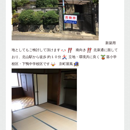
新築用
地としてもご検討して頂けます
南向き
北泉通に面して
おり、北山駅から徒歩 約１０分
立地・環境共に良く
葵小学
校区・下鴨中学校区です
京町屋風