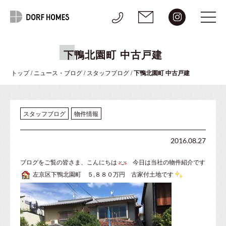
下鴨北園町 中古戸建
トップ
/
ニュース・ブログ
/
スタッフブログ
/
下鴨北園町 中古戸建
スタッフブログ
物件情報
2016.08.27
ブログをご覧の皆さま、こんにちは
今日は当社の物件紹介です
左京区下鴨北園町 ５,８８０万円
古家付土地です