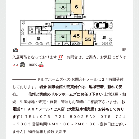
即
入居可能となっております
お問合せ、ご案内、お気軽にどうぞ
nono
——————————————————————————————
——————-
ドルフホームズ
への
お問合せメール
は２４時間受付
しております。
岩倉
国際会館の売買仲介は、地域密着、頼れて安
心。
信頼と実績のドルフホームズにお任せ下さい
土地活用・相
続・生産緑地・査定・買替・管理もお気軽にご相談下さいませ。
お
電話＊ＦＡＸ＊メール＊ご来店（大型駐車場完備）お待ちしており
ます！
ＴＥＬ：０７５－７２１－５００２ ＦＡＸ：０７５－７２１
－５００３ 営業時間/ＡＭ９：００～ＰＭ６：００（定休日はござい
ません）
物件情報も多数 更新中