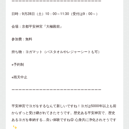
ーーーーーーーーーーーーーーーーーーーーーーーーーー
日時：9月28日（土）10：00～11:30（受付は9：00～）
会場：京都平安神宮『大極殿前』
参加費：無料
持ち物：ヨガマット（バスタオルやレジャーシートも可）
※予約制
※雨天中止
ーーーーーーーーーーーーーーーーーーーーーーーーーー
平安神宮でヨガをするなんて新しいですね！ヨガは5000年以上も前
からずっと受け継がれてきたそうです。歴史ある平安神宮で、歴史
あるヨガを奉納する…良い体験ですね😲 心身共に浄化されそうです